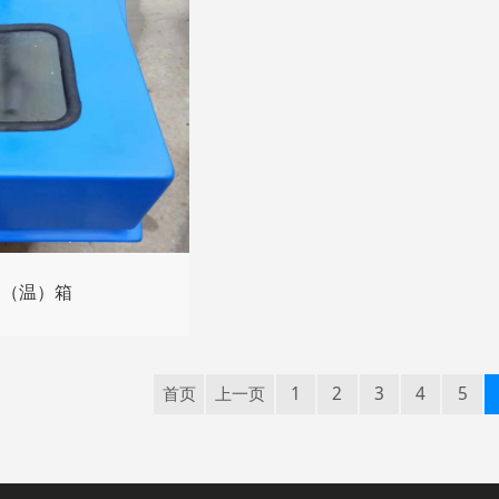
护（温）箱
首页
上一页
1
2
3
4
5