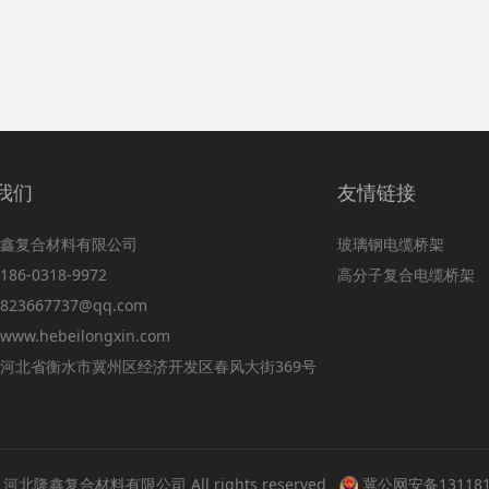
我们
友情链接
鑫复合材料有限公司
玻璃钢电缆桥架
86-0318-9972
高分子复合电缆桥架
23667737@qq.com
ww.hebeilongxin.com
河北省衡水市冀州区经济开发区春风大街369号
 © 河北隆鑫复合材料有限公司 All rights reserved
冀公网安备131181