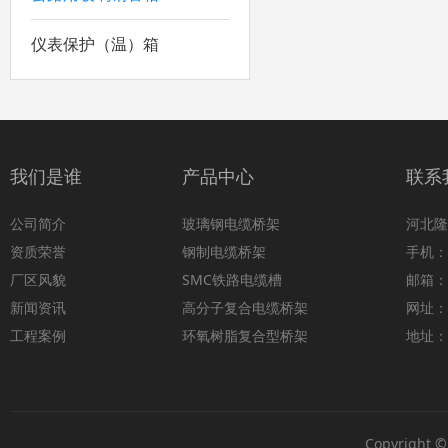
仪表保护（温）箱
我们是谁
产品中心
联系
公司简介
玻璃钢电缆桥架
河北隆
资质荣誉
钢制电缆桥架
手机：1
厂区风貌
SMC铁路电缆槽
邮箱：8
新闻资讯
高分子复合电缆桥架
网址：w
工程案例
环氧树脂复合型桥架
地址：
Copyright