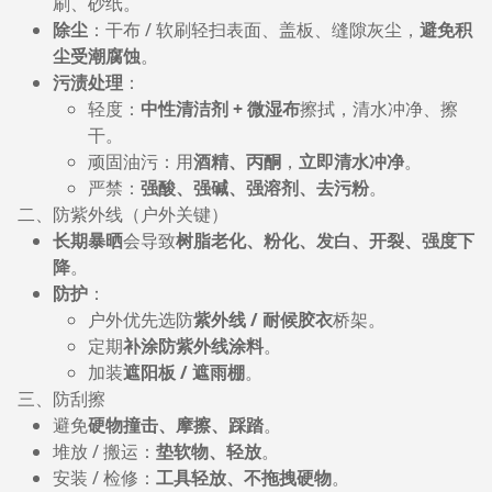
刷、砂纸。
除尘
：干布 / 软刷轻扫表面、盖板、缝隙灰尘，
避免积
尘受潮腐蚀
。
污渍处理
：
轻度：
中性清洁剂 + 微湿布
擦拭，清水冲净、擦
干。
顽固油污：用
酒精、丙酮
，
立即清水冲净
。
严禁：
强酸、强碱、强溶剂、去污粉
。
二、防紫外线（户外关键）
长期暴晒
会导致
树脂老化、粉化、发白、开裂、强度下
降
。
防护
：
户外优先选防
紫外线 / 耐候胶衣
桥架。
定期
补涂防紫外线涂料
。
加装
遮阳板 / 遮雨棚
。
三、防刮擦
避免
硬物撞击、摩擦、踩踏
。
堆放 / 搬运：
垫软物、轻放
。
安装 / 检修：
工具轻放、不拖拽硬物
。