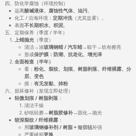
四、防化学腐蚀（环境控制）
远离
酸碱液体、腐蚀性气体、油污
。
化工 / 沿海环境：
定期冲洗
（尤其盐雾）。
表面
不长期积水、积泥
。
五、定期保养（季度 / 半年）
上蜡抛光
（季度）
清洁→涂
玻璃钢蜡 / 汽车蜡
→晾干→软布擦亮
形成
保护膜：防潮、抗老化、增光泽
全面检查（半年）
看：
粉化、裂纹、划痕、树脂剥落、纤维裸露、分
层、变色
摸：
有无发黏、掉粉
六、损坏修补（发现立即处理）
轻微划痕 / 树脂剥落
：
清洁干燥
砂纸轻磨→
树脂胶修补
→固化→抛光
较深裂纹 / 纤维裸露
：
用
玻璃钢修补剂 / 树脂 + 短切毡
补强
严重破损
更换