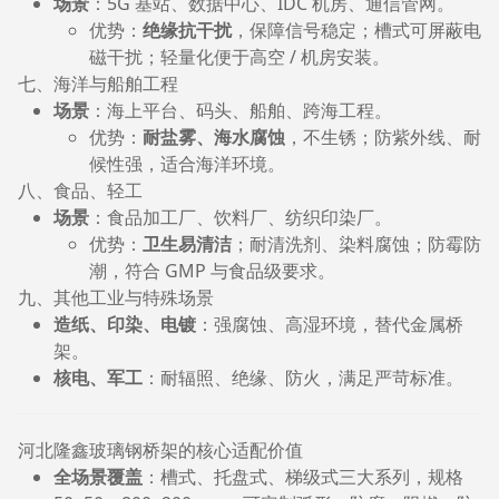
场景
：5G 基站、数据中心、IDC 机房、通信管网。
优势：
绝缘抗干扰
，保障信号稳定；槽式可屏蔽电
磁干扰；轻量化便于高空 / 机房安装。
七、海洋与船舶工程
场景
：海上平台、码头、船舶、跨海工程。
优势：
耐盐雾、海水腐蚀
，不生锈；防紫外线、耐
候性强，适合海洋环境。
八、食品、轻工
场景
：食品加工厂、饮料厂、纺织印染厂。
优势：
卫生易清洁
；耐清洗剂、染料腐蚀；防霉防
潮，符合 GMP 与食品级要求。
九、其他工业与特殊场景
造纸、印染、电镀
：强腐蚀、高湿环境，替代金属桥
架。
核电、军工
：耐辐照、绝缘、防火，满足严苛标准。
河北隆鑫玻璃钢桥架的核心适配价值
全场景覆盖
：槽式、托盘式、梯级式三大系列，规格