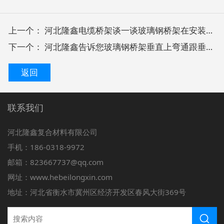
上一个：
河北隆鑫电缆桥架谈一谈玻璃钢桥架在安装的时候需要注意什么？
下一个：
河北隆鑫告诉您玻璃钢桥架垂直上弯通跟垂直下弯通怎么区分
返回
联系我们
河北隆鑫复合材料有限公司
手机：186-0318-9972
邮箱：823667737@qq.com
网址：www.hebeilongxin.com
地址：河北省衡水市冀州区经济开发区春风大街369号