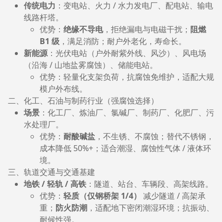
传统电力
：变电站、火力 / 水力发电厂、配电站、输电
线路杆塔。
优势：
绝缘不导电
，拒绝漏电与电磁干扰；
阻燃
B1 级
，满足消防；耐户外老化，寿命长。
新能源
：光伏电站（户外耐紫外线、风沙）、风电场
（沿海 / 山地盐雾腐蚀）、储能电站。
优势：轻量化支架负荷，抗腐蚀免维护，适配大规
模户外布线。
二、化工、石油与制药行业（强腐蚀选择）
场景
：化工厂、炼油厂、氯碱厂、制药厂、化肥厂、污
水处理厂。
优势：
耐酸碱盐
，不生锈、不腐蚀；替代不锈钢，
成本降低 50%+；适合潮湿、腐蚀性气体 / 液体环
境。
三、轨道交通与交通基建
地铁 / 轻轨 / 高铁
：隧道、站台、车辆段、高架线路。
优势：
轻质（仅钢桥架 1/4）
减少隧道 / 高架承
重；
防火防潮
，适配地下密闭潮湿环境；抗振动、
耐候性强。